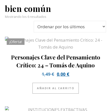
bien común
Ordenado por los últimos
Mostrando los 6 resultados
¡Oferta!
Personajes Clave del Pensamiento
Crítico: 24 – Tomás de Aquino
El precio original era: 1,4
El precio actual es:
1,49
€
0,00
€
AÑADIR AL CARRITO