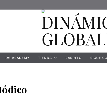
DG ACADEMY
TIENDA
CARRITO
SIGUE C
tódico