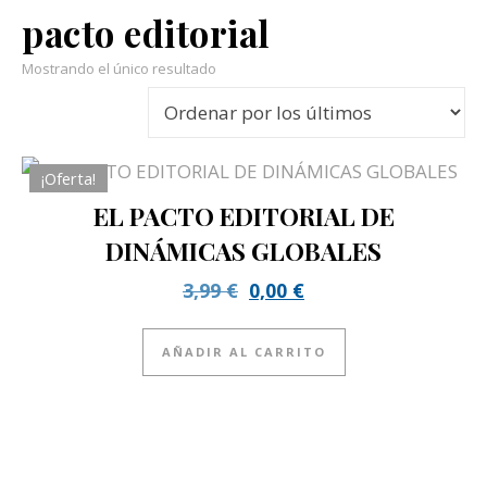
pacto editorial
Mostrando el único resultado
¡Oferta!
EL PACTO EDITORIAL DE
DINÁMICAS GLOBALES
El precio original era: 3,9
El precio actual es:
3,99
€
0,00
€
AÑADIR AL CARRITO