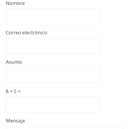
Nombre
Correo electrónico
Asunto
8 + 5 =
Por
Por
Mensaje
favor,
favor,