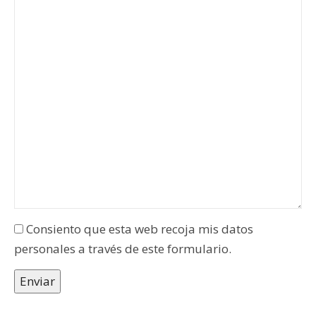
ignora
ignora
este
este
campo
campo
Consiento que esta web recoja mis datos
personales a través de este formulario.
Enviar