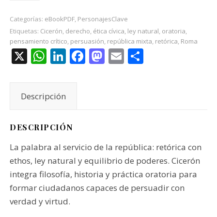
Categorías:
eBookPDF
,
PersonajesClave
Etiquetas:
Cicerón
,
derecho
,
ética cívica
,
ley natural
,
oratoria
,
pensamiento crítico
,
persuasión
,
república mixta
,
retórica
,
Roma
X
WhatsApp
LinkedIn
Facebook
Mastodon
Email
Compartir
Descripción
DESCRIPCIÓN
La palabra al servicio de la república: retórica con
ethos, ley natural y equilibrio de poderes. Cicerón
integra filosofía, historia y práctica oratoria para
formar ciudadanos capaces de persuadir con
verdad y virtud.