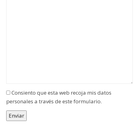
este
este
campo
campo
Consiento que esta web recoja mis datos
personales a través de este formulario.
Enviar