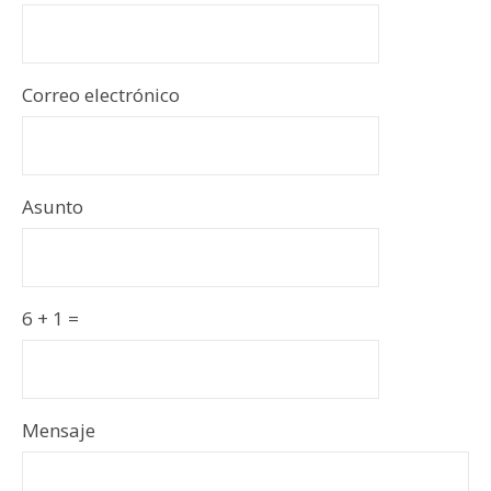
Correo electrónico
Asunto
6 + 1 =
Por
Por
Mensaje
favor,
favor,
ignora
ignora