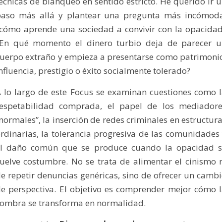
écnicas de blanqueo en sentido estricto. He querido ir 
paso más allá y plantear una pregunta más incómoda
cómo aprende una sociedad a convivir con la opacida
¿En qué momento el dinero turbio deja de parecer u
uerpo extraño y empieza a presentarse como patrimoni
nfluencia, prestigio o éxito socialmente tolerado?
 lo largo de este Focus se examinan cuestiones como 
respetabilidad comprada, el papel de los mediadore
normales”, la inserción de redes criminales en estructur
rdinarias, la tolerancia progresiva de las comunidades
el daño común que se produce cuando la opacidad s
uelve costumbre. No se trata de alimentar el cinismo 
e repetir denuncias genéricas, sino de ofrecer un camb
e perspectiva. El objetivo es comprender mejor cómo 
ombra se transforma en normalidad.