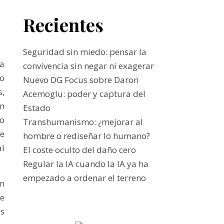
Recientes
Seguridad sin miedo: pensar la
ra
convivencia sin negar ni exagerar
o
Nuevo DG Focus sobre Daron
,
Acemoglu: poder y captura del
in
Estado
do
Transhumanismo: ¿mejorar al
ue
hombre o rediseñar lo humano?
al
El coste oculto del daño cero
Regular la IA cuando la IA ya ha
empezado a ordenar el terreno
un
me
as