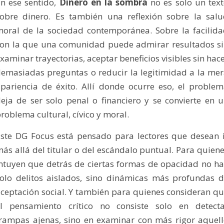
n ese sentido,
Dinero en la sombra
no es solo un tex
obre dinero. Es también una reflexión sobre la sal
oral de la sociedad contemporánea. Sobre la facilid
on la que una comunidad puede admirar resultados s
xaminar trayectorias, aceptar beneficios visibles sin hac
emasiadas preguntas o reducir la legitimidad a la me
pariencia de éxito. Allí donde ocurre eso, el proble
eja de ser solo penal o financiero y se convierte en 
roblema cultural, cívico y moral.
ste DG Focus está pensado para lectores que desean 
ás allá del titular o del escándalo puntual. Para quien
ntuyen que detrás de ciertas formas de opacidad no h
olo delitos aislados, sino dinámicas más profundas 
ceptación social. Y también para quienes consideran q
el pensamiento crítico no consiste solo en detecta
rampas ajenas, sino en examinar con más rigor aquel