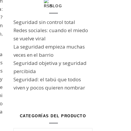
un
BLOG
:
d?
Seguridad sin control total
n
Redes sociales: cuando el miedo
o,
se vuelve viral
La seguridad empieza muchas
la
veces en el barrio
s
Seguridad objetiva y seguridad
as
percibida
 y
Seguridad: el tabú que todos
e
viven y pocos quieren nombrar
ni
io
la
CATEGORÍAS DEL PRODUCTO