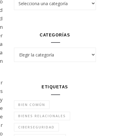
to
ud
ad
in
er
CATEGORÍAS
ra
Categorías
ma
un
ir
ETIQUETAS
es
ay
BIEN COMÚN
de
ue
BIENES RELACIONALES
r
CIBERSEGURIDAD
lo