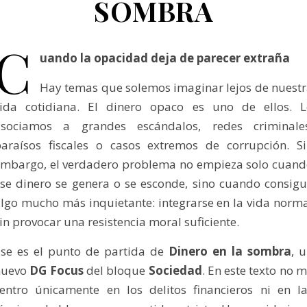
SOMBRA
C
uando la opacidad deja de parecer extraña
Hay temas que solemos imaginar lejos de nuest
vida cotidiana. El dinero opaco es uno de ellos. L
asociamos a grandes escándalos, redes criminales
araísos fiscales o casos extremos de corrupción. S
mbargo, el verdadero problema no empieza solo cuan
se dinero se genera o se esconde, sino cuando consig
lgo mucho más inquietante: integrarse en la vida norm
in provocar una resistencia moral suficiente.
se es el punto de partida de
Dinero en la sombra
, 
nuevo
DG Focus
del bloque
Sociedad
. En este texto no 
entro únicamente en los delitos financieros ni en l