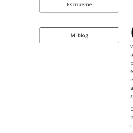
Escríbeme
Mi blog
p
e
e
a
s
E
c