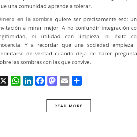
ue una comunidad aprende a tolerar.
Dinero en la sombra
quiere ser precisamente eso: u
nvitación a mirar mejor. A no confundir integración c
legitimidad, ni utilidad con limpieza, ni éxito co
inocencia. Y a recordar que una sociedad empieza 
ebilitarse de verdad cuando deja de hacer pregunt
obre las sombras con las que convive.
X
WhatsApp
LinkedIn
Facebook
Mastodon
Email
Compartir
READ MORE