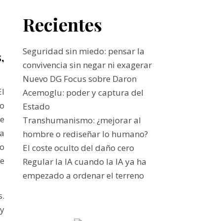
Recientes
Seguridad sin miedo: pensar la
,
convivencia sin negar ni exagerar
Nuevo DG Focus sobre Daron
El
Acemoglu: poder y captura del
o
Estado
se
Transhumanismo: ¿mejorar al
ma
hombre o rediseñar lo humano?
o
El coste oculto del daño cero
ce
Regular la IA cuando la IA ya ha
empezado a ordenar el terreno
s.
 y