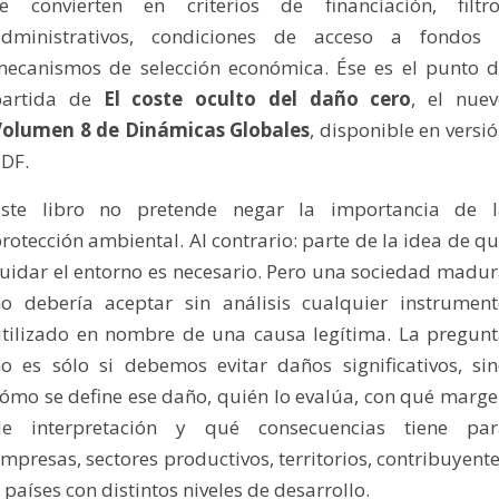
se convierten en criterios de financiación, filtro
administrativos, condiciones de acceso a fondos 
ecanismos de selección económica. Ése es el punto 
partida de
El coste oculto del daño cero
, el nue
Volumen 8 de Dinámicas Globales
, disponible en versi
DF.
Este libro no pretende negar la importancia de l
rotección ambiental. Al contrario: parte de la idea de q
uidar el entorno es necesario. Pero una sociedad madu
o debería aceptar sin análisis cualquier instrumen
tilizado en nombre de una causa legítima. La pregun
o es sólo si debemos evitar daños significativos, si
ómo se define ese daño, quién lo evalúa, con qué marg
de interpretación y qué consecuencias tiene par
mpresas, sectores productivos, territorios, contribuyent
 países con distintos niveles de desarrollo.