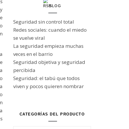
s
BLOG
y
de
Seguridad sin control total
vo
Redes sociales: cuando el miedo
ón
se vuelve viral
La seguridad empieza muchas
a
veces en el barrio
ue
Seguridad objetiva y seguridad
ra
percibida
to
Seguridad: el tabú que todos
ta
viven y pocos quieren nombrar
no
en
a
CATEGORÍAS DEL PRODUCTO
es