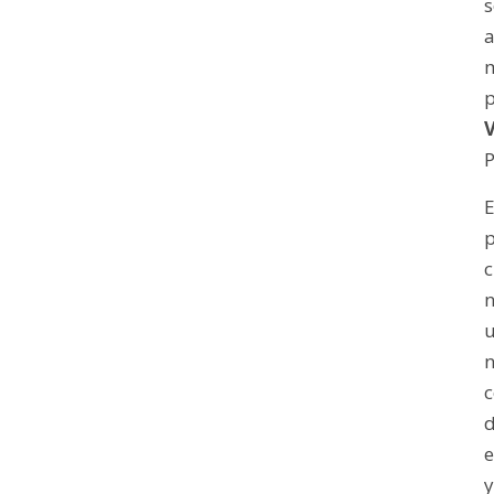
m
P
p
c
n
u
n
c
e
y