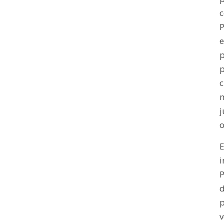
c
P
e
p
p
c
j
o
E
i
P
p