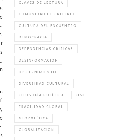
CLAVES DE LECTURA
e.
COMUNIDAD DE CRITERIO
no
ea
CULTURA DEL ENCUENTRO
s,
DEMOCRACIA
ar
DEPENDENCIAS CRÍTICAS
os
d
DESINFORMACIÓN
ón
DISCERNIMIENTO
DIVERSIDAD CULTURAL
in
FILOSOFÍA POLÍTICA
FIMI
í.
FRAGILIDAD GLOBAL
 y
o
GEOPOLÍTICA
El
GLOBALIZACIÓN
s