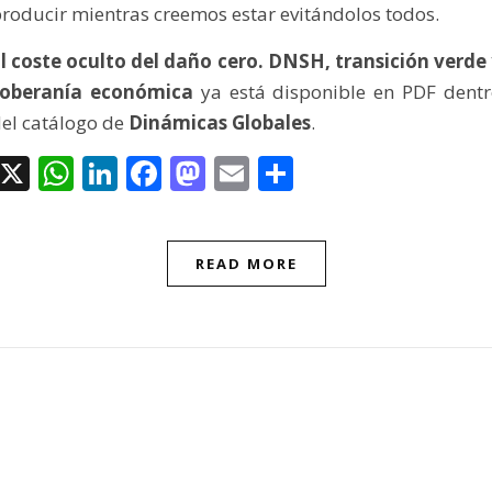
roducir mientras creemos estar evitándolos todos.
l coste oculto del daño cero. DNSH, transición verde
soberanía económica
ya está disponible en PDF dent
el catálogo de
Dinámicas Globales
.
X
WhatsApp
LinkedIn
Facebook
Mastodon
Email
Compartir
READ MORE