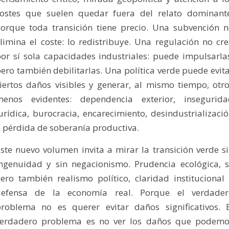
ostes que suelen quedar fuera del relato dominant
orque toda transición tiene precio. Una subvención 
limina el coste: lo redistribuye. Una regulación no cr
or sí sola capacidades industriales: puede impulsarla
ero también debilitarlas. Una política verde puede evit
iertos daños visibles y generar, al mismo tiempo, otr
menos evidentes: dependencia exterior, insegurida
urídica, burocracia, encarecimiento, desindustrializaci
 pérdida de soberanía productiva.
ste nuevo volumen invita a mirar la transición verde s
ngenuidad y sin negacionismo. Prudencia ecológica, s
ero también realismo político, claridad institucional
defensa de la economía real. Porque el verdader
roblema no es querer evitar daños significativos. 
verdadero problema es no ver los daños que podemo