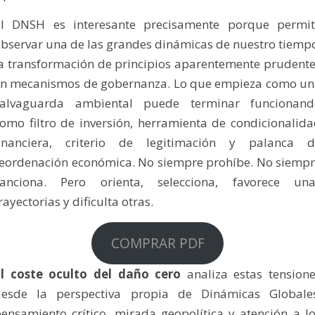
El DNSH es interesante precisamente porque permit
bservar una de las grandes dinámicas de nuestro tiemp
a transformación de principios aparentemente prudent
n mecanismos de gobernanza. Lo que empieza como u
salvaguarda ambiental puede terminar funcionand
omo filtro de inversión, herramienta de condicionalid
financiera, criterio de legitimación y palanca d
eordenación económica. No siempre prohíbe. No siemp
sanciona. Pero orienta, selecciona, favorece una
rayectorias y dificulta otras.
COMPRAR PDF
El coste oculto del daño cero
analiza estas tension
desde la perspectiva propia de Dinámicas Globales
ensamiento crítico, mirada geopolítica y atención a l