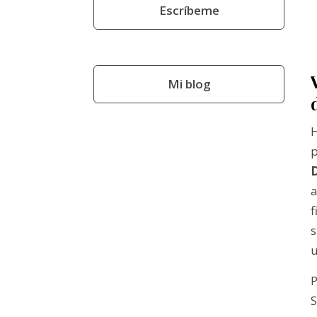
Escríbeme
Mi blog
H
p
a
s
u
P
S