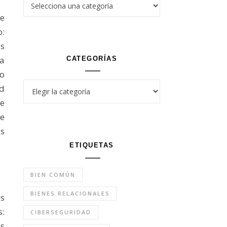
e
o:
es
na
CATEGORÍAS
o
Categorías
ad
e
re
s
ETIQUETAS
BIEN COMÚN
BIENES RELACIONALES
es
:
CIBERSEGURIDAD
os