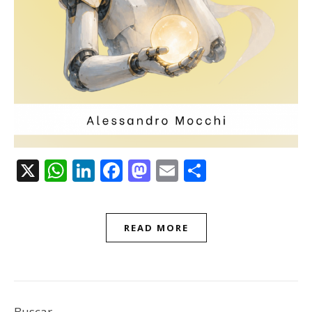
X
WhatsApp
LinkedIn
Facebook
Mastodon
Email
Compartir
READ MORE
Buscar