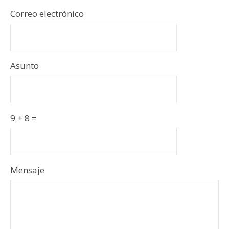
Correo electrónico
Asunto
9 + 8 =
Por
Por
Mensaje
favor,
favor,
ignora
ignora
este
este
campo
campo