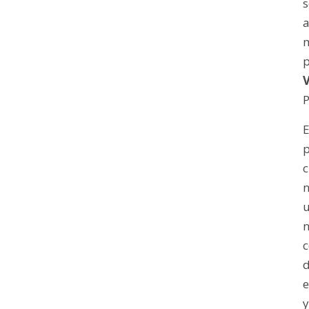
m
P
p
c
n
u
n
c
e
y