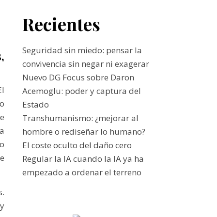
Recientes
Seguridad sin miedo: pensar la
,
convivencia sin negar ni exagerar
Nuevo DG Focus sobre Daron
El
Acemoglu: poder y captura del
o
Estado
se
Transhumanismo: ¿mejorar al
ma
hombre o rediseñar lo humano?
o
El coste oculto del daño cero
ce
Regular la IA cuando la IA ya ha
empezado a ordenar el terreno
s.
 y