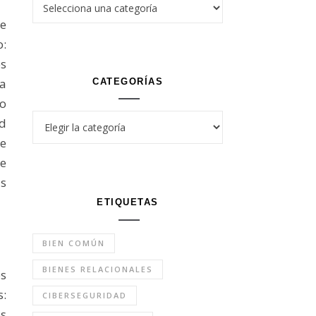
e
o:
es
na
CATEGORÍAS
o
Categorías
ad
e
re
s
ETIQUETAS
BIEN COMÚN
BIENES RELACIONALES
es
:
CIBERSEGURIDAD
os