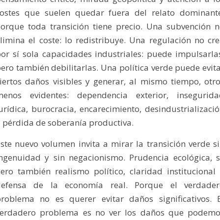
ostes que suelen quedar fuera del relato dominant
orque toda transición tiene precio. Una subvención 
limina el coste: lo redistribuye. Una regulación no cr
or sí sola capacidades industriales: puede impulsarla
ero también debilitarlas. Una política verde puede evit
iertos daños visibles y generar, al mismo tiempo, otr
menos evidentes: dependencia exterior, insegurida
urídica, burocracia, encarecimiento, desindustrializaci
 pérdida de soberanía productiva.
ste nuevo volumen invita a mirar la transición verde s
ngenuidad y sin negacionismo. Prudencia ecológica, s
ero también realismo político, claridad institucional
defensa de la economía real. Porque el verdader
roblema no es querer evitar daños significativos. 
verdadero problema es no ver los daños que podemo