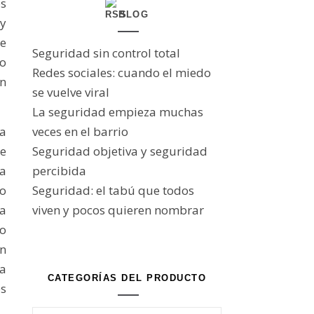
s
BLOG
y
de
Seguridad sin control total
vo
Redes sociales: cuando el miedo
ón
se vuelve viral
La seguridad empieza muchas
a
veces en el barrio
ue
Seguridad objetiva y seguridad
ra
percibida
to
Seguridad: el tabú que todos
ta
viven y pocos quieren nombrar
no
en
a
CATEGORÍAS DEL PRODUCTO
es