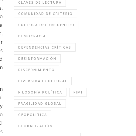
CLAVES DE LECTURA
e.
COMUNIDAD DE CRITERIO
no
ea
CULTURA DEL ENCUENTRO
s,
DEMOCRACIA
ar
DEPENDENCIAS CRÍTICAS
os
d
DESINFORMACIÓN
ón
DISCERNIMIENTO
DIVERSIDAD CULTURAL
in
FILOSOFÍA POLÍTICA
FIMI
í.
FRAGILIDAD GLOBAL
 y
o
GEOPOLÍTICA
El
GLOBALIZACIÓN
s