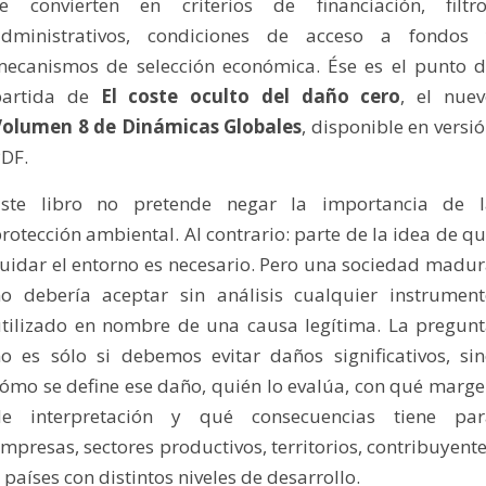
se convierten en criterios de financiación, filtro
administrativos, condiciones de acceso a fondos 
ecanismos de selección económica. Ése es el punto 
partida de
El coste oculto del daño cero
, el nue
Volumen 8 de Dinámicas Globales
, disponible en versi
DF.
Este libro no pretende negar la importancia de l
rotección ambiental. Al contrario: parte de la idea de q
uidar el entorno es necesario. Pero una sociedad madu
o debería aceptar sin análisis cualquier instrumen
tilizado en nombre de una causa legítima. La pregun
o es sólo si debemos evitar daños significativos, si
ómo se define ese daño, quién lo evalúa, con qué marg
de interpretación y qué consecuencias tiene par
mpresas, sectores productivos, territorios, contribuyent
 países con distintos niveles de desarrollo.