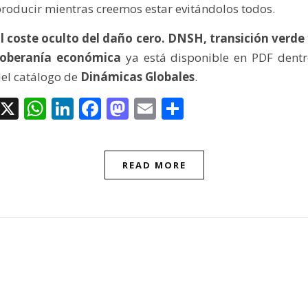
roducir mientras creemos estar evitándolos todos.
l coste oculto del daño cero. DNSH, transición verde
soberanía económica
ya está disponible en PDF dent
el catálogo de
Dinámicas Globales
.
X
WhatsApp
LinkedIn
Facebook
Mastodon
Email
Compartir
READ MORE