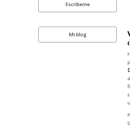
Escríbeme
Mi blog
H
p
a
s
u
P
S