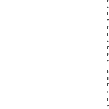
c
P
e
p
p
c
j
o
E
i
P
p