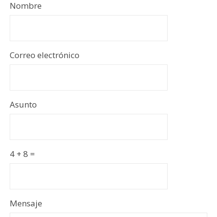
Nombre
Correo electrónico
Asunto
4 + 8 =
Por
Por
Mensaje
favor,
favor,