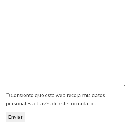
ignora
ignora
este
este
campo
campo
Consiento que esta web recoja mis datos
personales a través de este formulario.
Enviar